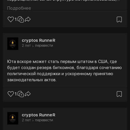
что привело к очередному снижению импульсной
Подробнее
волны (c). Хотя восстановление уже началось, для
устойчивого роста необходимо преодолеть ключевые
1
уровни сопротивления.
По мнению MakroVision, общий нисходящий тренд
cryptos RunneR
остаётся коррекционным в структуре (A)-(
-(C), что
2 лет
перевести
·
позволяет предположить, что может формироваться
краткосрочное дно. Однако по-прежнему важно
определить, последует ли за этим сильный бычий
Юта вскоре может стать первым штатом в США, где
импульс или восстановление будет просто
будет создан резерв биткоинов, благодаря сочетанию
коррекционным.
политической поддержки и ускоренному принятию
законодательных актов.
1
cryptos RunneR
2 лет
перевести
·