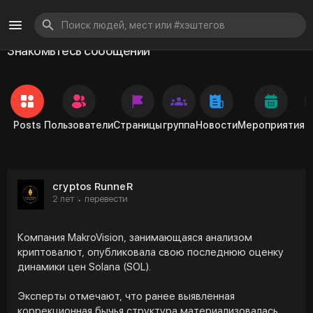
Знакомьтесь сообщений
Posts
Пользователи
Страницы
группа
Новости
Мероприятия
cryptos RunneR
2 лет
перевести
·
Компания MakroVision, занимающаяся анализом
криптовалют, опубликовала свою последнюю оценку
динамики цен Solana (SOL).
Эксперты отмечают, что ранее выявленная
коррекционная бычья структура материализовалась,