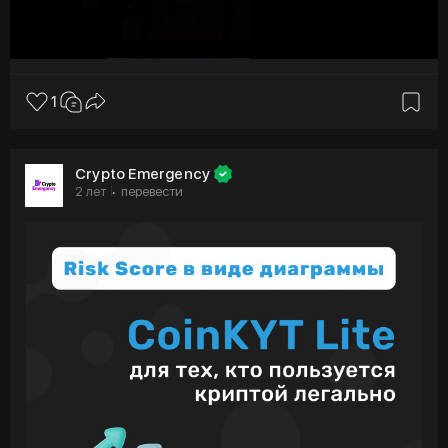
1
Crypto Emergency
2 лет
перевести
·