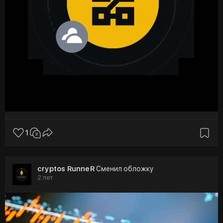
1
cryptos RunneR
Сменил обложку
2 лет