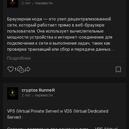
2 лет
перевести
·
Браузерная нода — это узел децентрализованной
сети, который работает прямо в веб-браузере
пользователя. Она использует вычислительные
мощности устройства и интернет-соединение для
подключения к сети и выполнения задач, таких как
проверка транзакций или сбор и передача данных.
Принцип работы браузерной ноды основан на
Подробнее
использовании современных браузерных технологий
(например, WebRTC), что позволяет ноде
1
взаимодействовать с другими участниками сети без
установки дополнительного программного
обеспечения, используя интерфейс браузера.
cryptos RunneR
2 лет
перевести
·
Браузерные ноды получили популярность благодаря
своей простоте и доступности. В отличие от
традиционных нод, их можно запустить буквально
VPS (Virtual Private Server) и VDS (Virtual Dedicated
одним кликом через веб-браузер, без сложной
Server) :
установки или настройки программного обеспечения.
Это снижает порог входа для новичков и позволяет