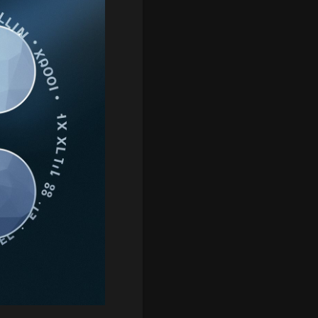
ли запросы в
овет национальной
причастностью Nobitex к
х организаций.