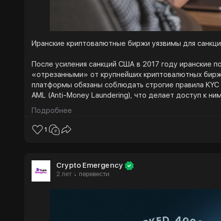
Иранские криптовалютные биржи уязвимы для санкц
После усиления санкций США в 2017 году иранские п
«отрезанными» от крупнейших криптовалютных бир
платформы обязаны соблюдать строгие правила KYC (
AML (Anti-Money Laundering), что делает доступ к ни
практически невозможным. В ответ на это местные 
Подробнее
более 90 торговых площадок, из которых только око
централизованные платформы с собственными моби
1
веб-сайтами.
Согласно исследованиям, от 15 до 19 миллионов ира
Crypto Emergency
криптовалюту, что составляет примерно 20 % насел
2 лет
перевести
·
среди местных централизованных криптобирж стала 
активных пользователей. Большие объемы торгов на
привлекли внимание международных наблюдателей и
обеспокоенность американских политиков.