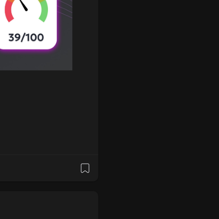
Laoj
_code=