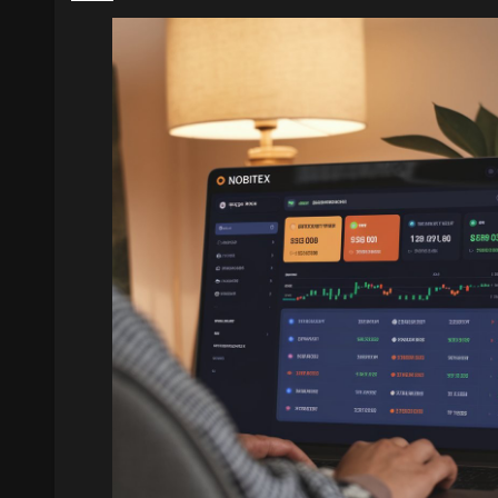
Присоединяйся к лучшему крипто-сообществу crypt
#крипта
#биткоин
#bitcoin
#бизнес
#ethereum
#blockchain
#crypto
#mone