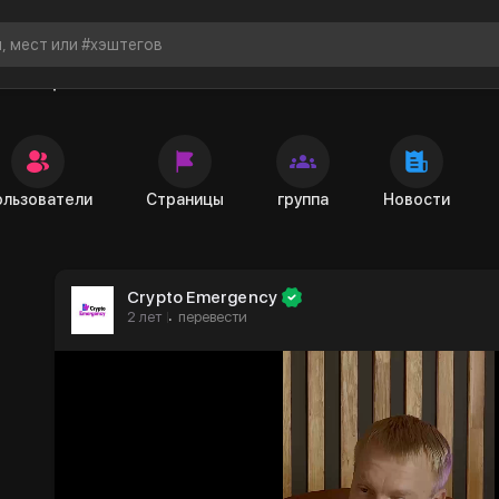
 сообщений
ользователи
Страницы
группа
Новости
Crypto Emergency
2 лет
перевести
·