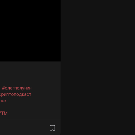
#олегполунин
криптоподкаст
нок
EWTM