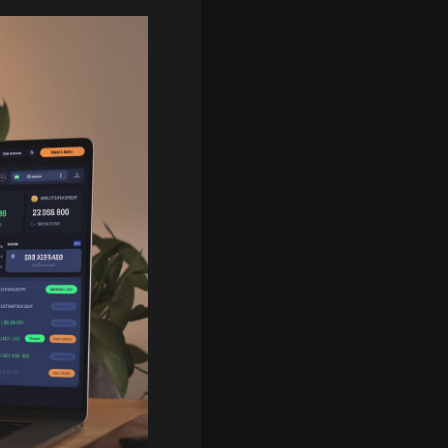
o-emergency.com 🤓
#инвестиции
y
#криптовалюта