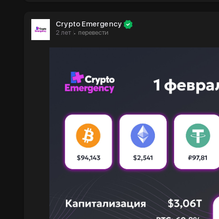
Crypto Emergency
2 лет
перевести
·