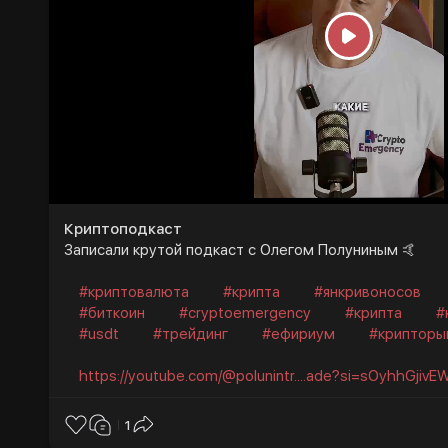
P
l
a
y
Криптоподкаст
Записали крутой подкаст с Олегом Полуниным 🤙
#криптовалюта
#крипта
#янкривоносов
#биткоин
#cryptoemergency
#крипта
#
#usdt
#трейдинг
#ефириум
#крипторы
https://youtube.com/@polunintr....ade?si=sOyhhGjiv
1