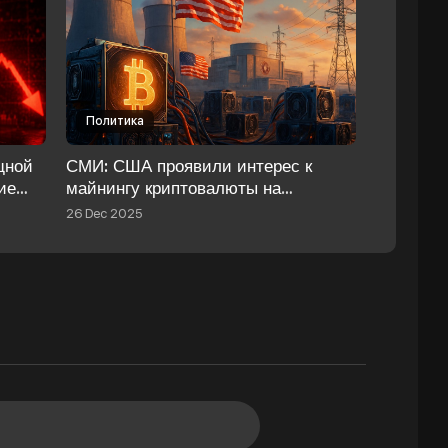
Политика
щной
СМИ: США проявили интерес к
ие
майнингу криптовалюты на
ысил
мощностях Запорожской АЭС
26 Dec 2025