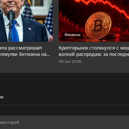
Финансы
мпа рассматривает
Крипторынок столкнулся с мо
покупки биткоина на
волной распродаж: за последн
пошлин, чтобы
сутки объем ликвидаций прев
05 Jun 2026
рисутствие
$1,1 млрд.
ии