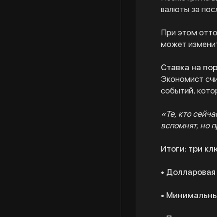
валюты за пос
При этом отток
может изменит
Ставка на по
Экономист счи
событий, кот
«Те, кто сейч
вспомнят, но 
Итоги: три к
• Долларовая
• Минимальны