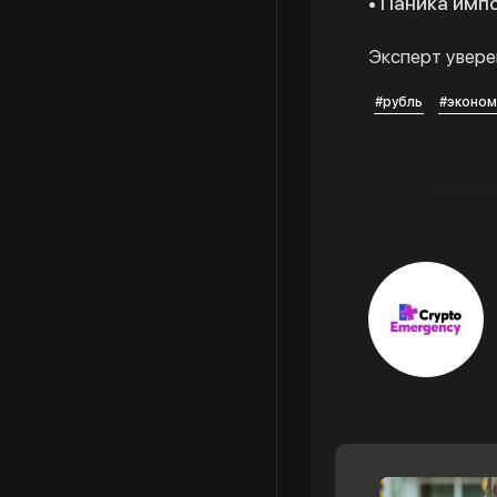
• Паника имп
Эксперт увере
#рубль
#эконом