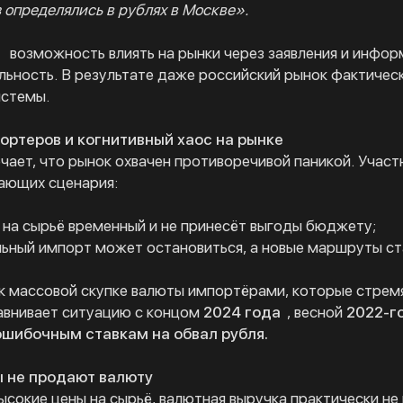
 определялись в рублях в Москве».
А
возможность влиять на рынки через заявления и инфор
ьность. В результате даже российский рынок фактическ
истемы.
портеров и когнитивный хаос на рынке
чает, что рынок охвачен противоречивой паникой. Участ
ающих сценария:
н на сырьё временный и не принесёт выгоды бюджету;
льный импорт может остановиться, а новые маршруты с
к массовой скупке валюты импортёрами, которые стремя
авнивает ситуацию с концом
2024 года
, весной
2022-г
ошибочным ставкам на обвал рубля.
ы не продают валюту
ысокие цены на сырьё, валютная выручка практически не