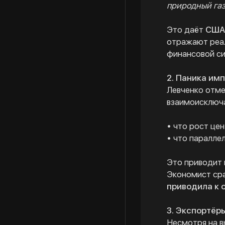
природный газ
Это даёт
СШ
отражают реал
финансовой с
2. Паника им
Левченко отме
взаимоисключ
• что рост це
• что паралле
Это приводит 
Экономист ср
приводила к 
3. Экспортёр
Несмотря на в