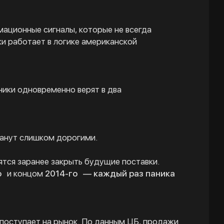
мационные сигналы, которые не всегда
и работает в логике американской
ники одновременно верят в два
танут слишком дорогими.
тся заранее закрыть будущие поставки.
о
и концом
2014-го
— каждый раз паника
 поступает на рынок. По данным ЦБ, продажи