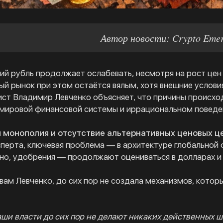
Автор новости: Crypto Eme
ий рубль продолжает ослабевать, несмотря на рост цен 
й рынок при этом остаётся вялым, хотя внешние услови
ст Владимир Левченко объясняет, что причины происход
мировой финансовой системы и иррациональном поведен
я монополия и отсутствие альтернативных ценовых ц
перта, ключевая проблема — в архитектуре глобальной
ерно, удобрения — продолжают оцениваться в долларах и
овам Левченко, до сих пор не создала механизмов, кото
ши власти до сих пор не делают никаких действенных шаг