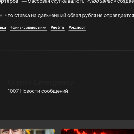
ортеров
— массовая скупка валюты
«про запас»
создаё
н, что ставка на дальнейший обвал рубля не оправдается
ика
#финансовыерынки
#нефть
#экспорт
Crypto Emergency
1007 Новости сообщений