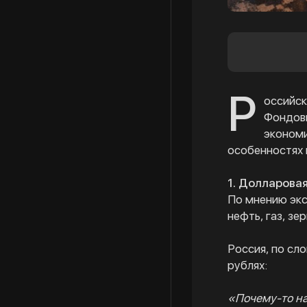
Р
оссийск
Фондовы
экономи
особенностях 
1. Долларова
По мнению экс
нефть, газ, з
Россия, по сл
рублях:
«Почему-то на