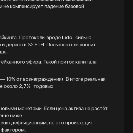
 и не компенсирует падение базовой
тейкинга. Протоколы вроде
Lido
сильно
 и держать 32 ETH. Пользователь вносит
ьше.
тейканного эфира. Такой приток капитала
 — 10% от вознаграждения). В итоге реальная
же около
2,7%
годовых.
овыми монетами. Если цена актива не растёт
 ещё ниже.
ereum дефляционным, но это происходит
м фактором.