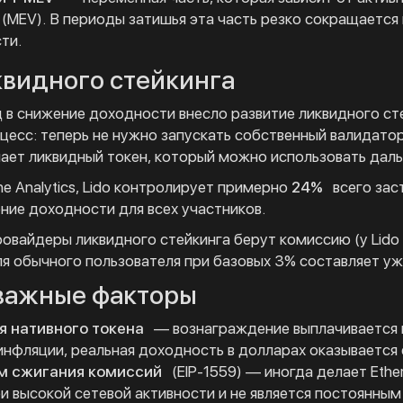
 (MEV). В периоды затишья эта часть резко сокращается
ти.
квидного стейкинга
 в снижение доходности внесло развитие ликвидного с
цесс: теперь не нужно запускать собственный валидатор
чает ликвидный токен, который можно использовать дал
e Analytics, Lido контролирует примерно
24%
всего зас
ние доходности для всех участников.
ровайдеры ликвидного стейкинга берут комиссию (у Lido
я обычного пользователя при базовых 3% составляет у
важные факторы
 нативного токена
— вознаграждение выплачивается н
инфляции, реальная доходность в долларах оказывается
м сжигания комиссий
(EIP-1559) — иногда делает Eth
ри высокой сетевой активности и не является постоянны