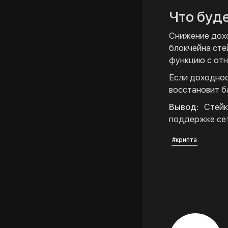
Что буд
Снижение дохо
блокчейна сте
функцию с отн
Если доходнос
восстановит б
Вывод:
Стейки
поддержке се
#крипта