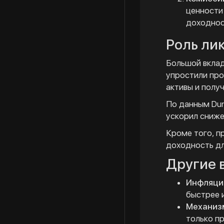
ценности
доходнос
Роль ли
Большой вклад
упростили про
активы и полу
По данным Dun
ускорил сниже
Кроме того, п
доходность дл
Другие 
Инфляция
быстрее 
Механиз
только п