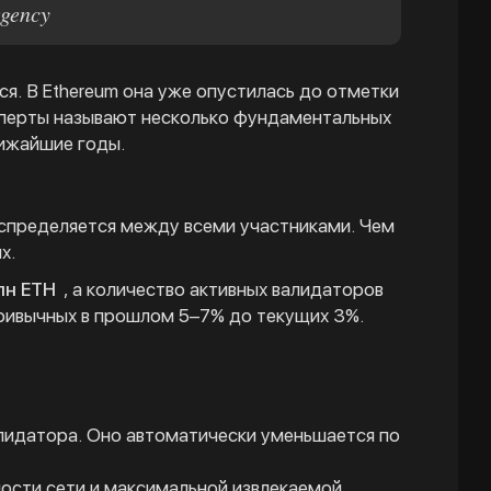
gency
я. В Ethereum она уже опустилась до отметки
ксперты называют несколько фундаментальных
лижайшие годы.
аспределяется между всеми участниками. Чем
х.
лн ETH
, а количество активных валидаторов
привычных в прошлом 5–7% до текущих 3%.
лидатора. Оно автоматически уменьшается по
ности сети и максимальной извлекаемой