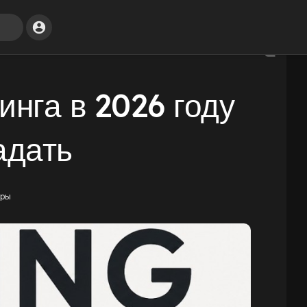
инга в 2026 году
адать
тры