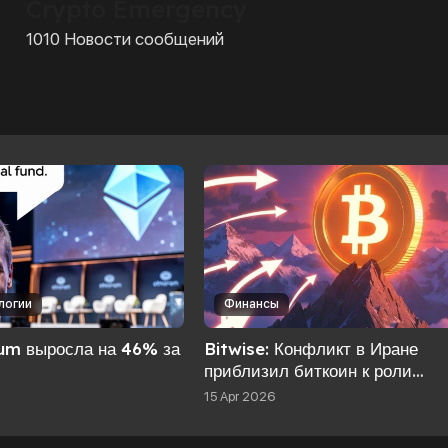
Crypto Emergency
1010 Новости сообщений
логии
Финансы
um выросла на 46% за
Bitwise: Конфликт в Иране
приблизил биткоин к роли
реального расчётного средств
15 Apr 2026