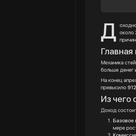
Д
оходно
около
причин
Главная
Механика стей
больше денег 
На конец апре
превысило
912
Из чего
Доход состоит
Базовое
мере рос
Комисси