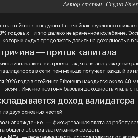
Автор статьи: Crypto Emer
сть стейкинга в ведущих блокчейнах неуклонно снижаетс
3% годовых
, и это далеко не временное колебание. Э
, которые будут продолжать давить на доходность в б
 причина — приток капитала
кинга изначально построена так, что вознаграждение р
и валидаторов в сети, тем меньше получает каждый из ни
ля 2026 года в стейкинге Ethereum находится около
40 м
 тысяч
. Именно поэтому базовая доходность упала с 
 складывается доход валидатора
 из двух основных частей:
 вознаграждение
— фиксированная плата за работу ва
та общего объёма застейканных средств.
и + MEV
— переменная часть, которая зависит от актив