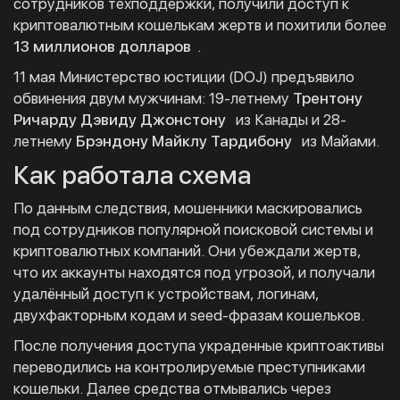
сотрудников техподдержки, получили доступ к
криптовалютным кошелькам жертв и похитили более
13 миллионов долларов
.
11 мая Министерство юстиции (DOJ) предъявило
обвинения двум мужчинам: 19-летнему
Трентону
Ричарду Дэвиду Джонстону
из Канады и 28-
летнему
Брэндону Майклу Тардибону
из Майами.
Как работала схема
По данным следствия, мошенники маскировались
под сотрудников популярной поисковой системы и
криптовалютных компаний. Они убеждали жертв,
что их аккаунты находятся под угрозой, и получали
удалённый доступ к устройствам, логинам,
двухфакторным кодам и seed-фразам кошельков.
После получения доступа украденные криптоактивы
переводились на контролируемые преступниками
кошельки. Далее средства отмывались через