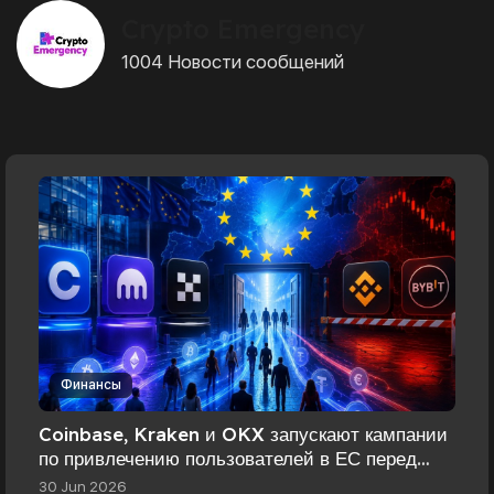
Crypto Emergency
1004 Новости сообщений
Финансы
Coinbase, Kraken и OKX запускают кампании
по привлечению пользователей в ЕС перед
вступлением MiCA
30 Jun 2026