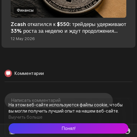
Финансы
Zcash откатился к $550: трейдеры удерживают
33% роста за неделю и ждут продолжения
ралли
12 May 2026
Комментарии
На этом веб-сайте используются файлы cookie, чтобы
вы могли получить лучший опыт на нашем веб-сайте.
Выучить больше
Понял!