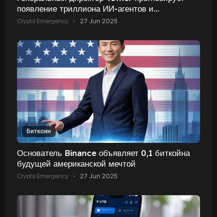
появление триллиона ИИ-агентов и
программного обеспечения для мозга
Crypto Emergency
·
27 Jun 2025
Биткоин
Основатель Binance объявляет 0,1 биткойна
будущей американской мечтой
Crypto Emergency
·
27 Jun 2025