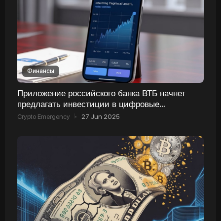
Финансы
Приложение российского банка ВТБ начнет
предлагать инвестиции в цифровые
финансовые активы
Crypto Emergency
·
27 Jun 2025