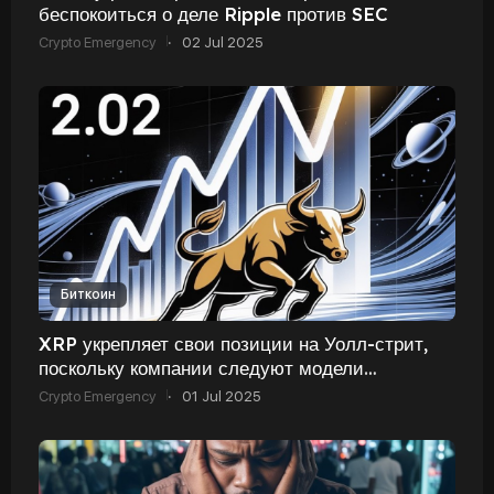
беспокоиться о деле Ripple против SEC
Crypto Emergency
·
02 Jul 2025
Биткоин
XRP укрепляет свои позиции на Уолл-стрит,
поскольку компании следуют модели
управления казначейством Bitcoin
Crypto Emergency
·
01 Jul 2025