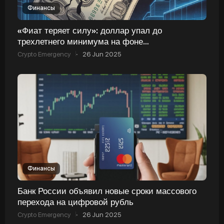
Финансы
«Фиат теряет силу»: доллар упал до
трехлетнего минимума на фоне
восстановления биткоина до 108 000
Crypto Emergency
·
26 Jun 2025
долларов
Финансы
Банк России объявил новые сроки массового
перехода на цифровой рубль
Crypto Emergency
·
26 Jun 2025