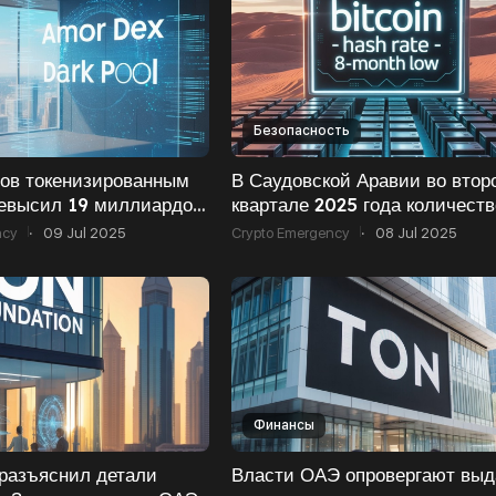
Безопасность
ов токенизированным
В Саудовской Аравии во втор
ревысил 19 миллиардов
квартале 2025 года количеств
 первой половине 2025
регистраций предприятий,
ncy
·
09 Jul 2025
Crypto Emergency
·
08 Jul 2025
связанных с блокчейном,
увеличилось
Финансы
разъяснил детали
Власти ОАЭ опровергают выд