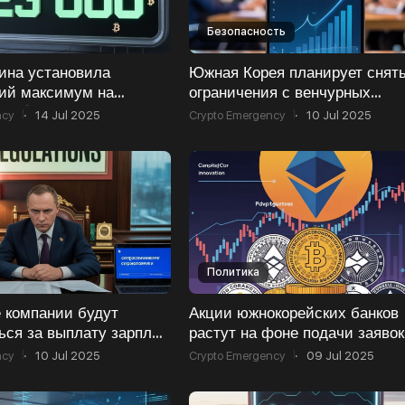
Безопасность
ина установила
Южная Корея планирует снят
ий максимум на
ограничения с венчурных
ше $122 600
предприятий в секторе
ncy
·
14 Jul 2025
Crypto Emergency
·
10 Jul 2025
криптовалют
Политика
 компании будут
Акции южнокорейских банков
ся за выплату зарплат
растут на фоне подачи заявок
люте
регистрацию торговых марок
ncy
·
10 Jul 2025
Crypto Emergency
·
09 Jul 2025
стабильных монет