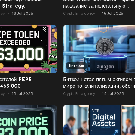
 Strategy.
наказание за нелегальную
торговлю криптовалютами.
ncy
·
16 Jul 2025
Crypto Emergency
·
15 Jul 2025
Биткоин
жателей PEPE
Биткоин стал пятым активом 
 463 000
мире по капитализации, обог
Amazon.
ncy
·
15 Jul 2025
Crypto Emergency
·
14 Jul 2025