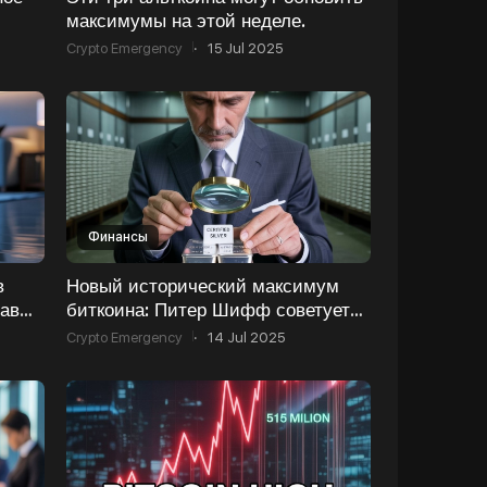
максимумы на этой неделе.
Crypto Emergency
·
15 Jul 2025
Финансы
в
Новый исторический максимум
нав
биткоина: Питер Шифф советует
покупать серебро, аналитик
Crypto Emergency
·
14 Jul 2025
прогнозирует $258 000.