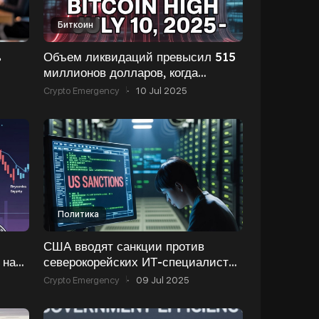
Биткоин
ь
Объем ликвидаций превысил 515
миллионов долларов, когда
биткойн достиг нового максимума
Crypto Emergency
·
10 Jul 2025
Политика
США вводят санкции против
 на
северокорейских ИТ-специалистов
за кражу криптовалют
Crypto Emergency
·
09 Jul 2025