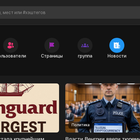
Новости
ользователи
Страницы
группа
Новости
Политика
стала крупнейшим
Власти Венгрии ввели тюрем