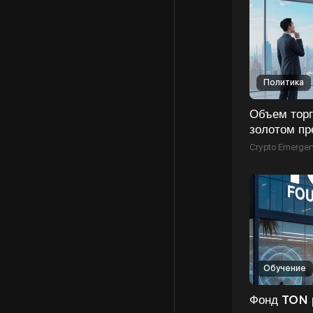
Политика
Объем торг
золотом п
долларов в
Crypto Emerge
года
Обучение
Фонд TON 