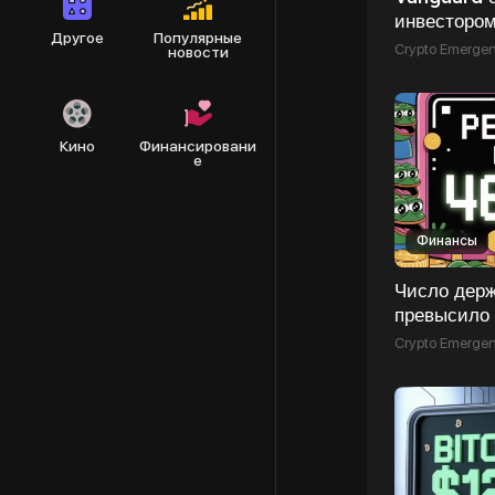
инвестором
Другое
Популярные
Crypto Emerge
новости
Кино
Финансировани
е
Финансы
Число дер
превысило
Crypto Emerge