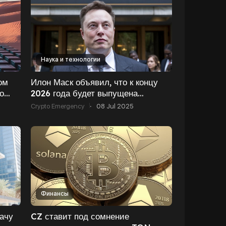
Наука и технологии
ом
Илон Маск объявил, что к концу
о
2026 года будет выпущена
полностью созданная с помощью
Crypto Emergency
·
08 Jul 2025
ИИ видеоигра класса AAA
Финансы
ачу
CZ ставит под сомнение