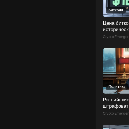
Биткоин
Цена битко
историческ
отметке вы
Crypto Emerge
Политика
Российские
штрафовать
в криптова
Crypto Emerge