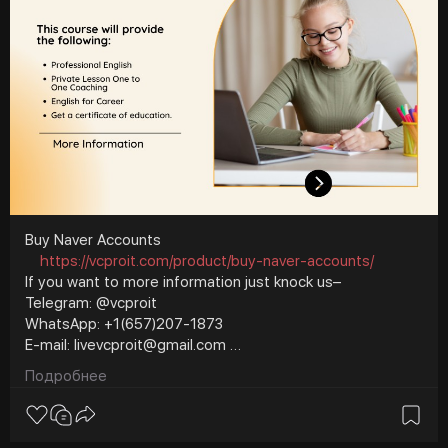
Buy Naver Accounts
https://vcproit.com/product/buy-naver-accounts/
If you want to more information just knock us–
Telegram: @vcproit
WhatsApp: +1(657)207-1873
E-mail: livevcproit@gmail.com
#vcproit
#seo
#digitalmarketer
Подробнее
#usaaccounts
#seoservice
#socialmedia
#contentwriter
#on_page_seo
#off_page_seo