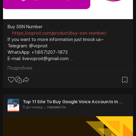
Buy SSN Number
https://vcproit.com/product/buy-ssn-number/
If you want to more information just knock us–
Telegram: @vcproit
WhatsApp: +1(657)207-1873
E-mail: livevcproit@gmail.com
#vcproit
#seo
#digitalmarketer
Подробнее
#usaaccounts
#seoservice
#socialmedia
#contentwriter
#on_page_seo
#off_page_seo
Top 11 Site To Buy Google Voice Accounts In ...
5 дн назад
перевести
·