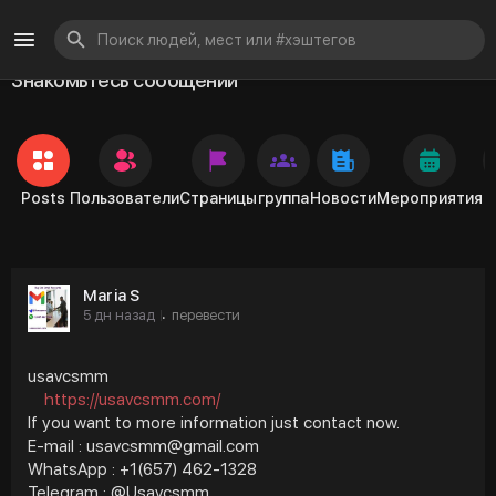
Знакомьтесь сообщений
Posts
Пользователи
Страницы
группа
Новости
Мероприятия
Maria S
5 дн назад
перевести
·
usavcsmm
https://usavcsmm.com/
If you want to more information just contact now.
E-mail : usavcsmm@gmail.com
WhatsApp : +1(657) 462-1328
Telegram : @Usavcsmm