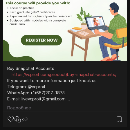
Buy Snapchat Accounts
https://vcproit.com/product/buy-snapchat-accounts/
If you want to more information just knock us–
Telegram: @vcproit
WhatsApp: +1(657)207-1873
E-mail: livevcproit@gmail.com
#vcproit
#seo
#digitalmarketer
Подробнее
#usaaccounts
#seoservice
#socialmedia
#contentwriter
#on_page_seo
#off_page_seo