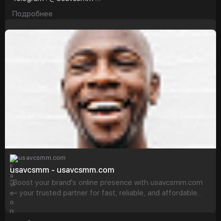
#usavcsmm
#seo
#digitalmarketer
Подробнее
#usaaccounts
#seoservice
#socialmedia
#contentwriter
#on_page_seo
#off_page_seo
usavcsmm.com
usavcsmm - usavcsmm.com
"Boost your brand's online presence with usavcsmm.com
— your trusted partner for fast, reliable, and affordable
SMM services in the USA."