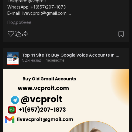
Telegram: @vcproit
WhatsApp: +1(657)207-1873
E-mail: livevcproit@gmail.com
#vcproit
#seo
#digitalmarketer
Подробнее
#usaaccounts
#seoservice
#socialmedia
#contentwriter
#on_page_seo
#off_page_seo
Top 11 Site To Buy Google Voice Accounts In ...
5 дн назад
перевести
·