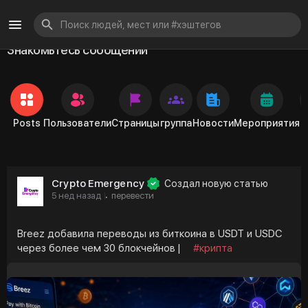
Знакомьтесь сообщений
Posts
Пользователи
Страницы
группа
Новости
Мероприятия
Crypto Emergency
Создал новую статью
5 нед назад
перевести
·
Breez добавила переводы из биткоина в USDT и USDC
через более чем 30 блокчейнов |
#крипта