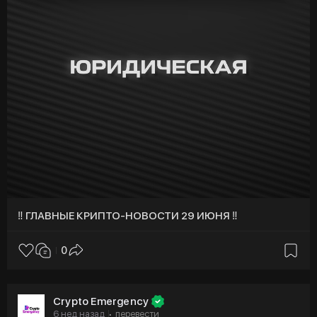
y
‼️ ГЛАВНЫЕ КРИПТО-НОВОСТИ 29 ИЮНЯ ‼️
0
Crypto Emergency
6 нед назад
перевести
·