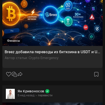
Финансы
Breez добавила переводы из биткоина в USDT и USDC через более чем 30 блокчейнов
Автор статьи: Crypto Emergency
Ян Кривоносов
5 нед назад
перевести
·