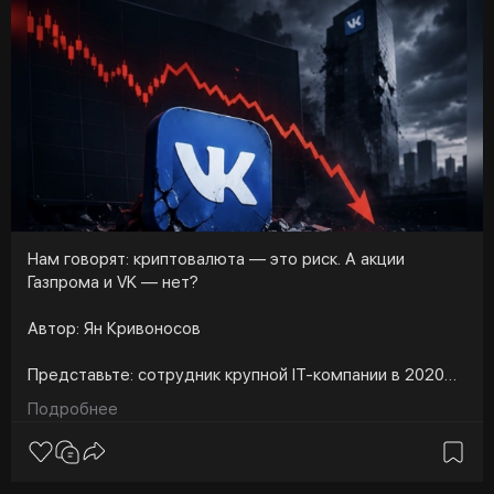
Нам говорят: криптовалюта — это риск. А акции
Газпрома и VK — нет?
Автор: Ян Кривоносов
Представьте: сотрудник крупной IT-компании в 2020
году убеждает свою маму вложить деньги в акции
Подробнее
родного VK по 2000 рублей за штуку. Вместо
обещанного «надёжного вложения» — через
несколько лет на экране минус 90% и цена около 194
рублей. Печальная история, но, увы, не единичная.