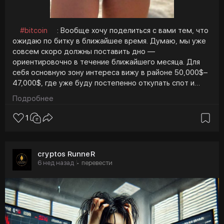
#bitcoin
: Вообще хочу поделиться с вами тем, что
ожидаю по битку в ближайшее время. Думаю, мы уже
совсем скоро должны поставить дно —
ориентировочно в течение ближайшего месяца. Для
себя основную зону интереса вижу в районе 50,000$–
47,000$, где уже буду постепенно откупать спот и
набирать лонговые позиции.
Подробнее
На графике хорошо видно, что в прошлом цикле после
1
потери веры в рынок цена проторговывалась около
200 дней перед формированием дна. Сейчас мы
находимся в похожей ситуации: рынок уже долго стоит
cryptos RunneR
в слабости, люди начинают терять веру, и именно в
6 нед назад
перевести
·
такие моменты всегда формируются лучшие точки для
набора.
Пару дней назад многие снова начали писать, что BTC
уже идёт на 70,000$, и по таким настроениям сразу
видно, кто не понимает рынок. Я один из немногих, кто