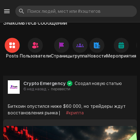
Знакомьтесь сообщений
Posts
Пользователи
Страницы
группа
Новости
Мероприятия
Crypto Emergency
Создал новую статью
6 нед назад
перевести
·
Биткоин опустился ниже $60 000, но трейдеры ждут
восстановления рынка |
#крипта