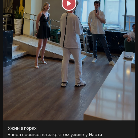
P
l
a
y
Ужин в горах
Вчера побывал на закрытом ужине у Насти