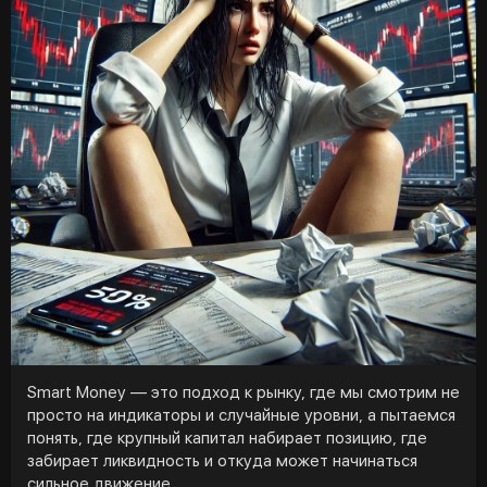
сейчас говорит: для лонгов ещё рано, но дно уже
близко.
Если сценарий отработает, дальше я жду не просто
отскок, а полноценную бычку. Причём, по моему
мнению, это может быть один из самых долгих бычьих
сезонов за всю историю. Так что готовимся в
ближайший месяц переходить к покупкам на спот и
лонгам.
Smart Money — это подход к рынку, где мы смотрим не
просто на индикаторы и случайные уровни, а пытаемся
понять, где крупный капитал набирает позицию, где
забирает ликвидность и откуда может начинаться
сильное движение.