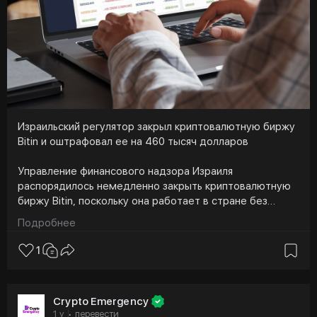
https://t.me/cryptoemergencychat/62408
#blockchainlife
#blockchainforum
#криптаврф
#блокчейнлайф
#блочейнфорум
#криптовалюта
#криптоподкаст
#крипта
#cryptoemergency
Израильский регулятор закрыл криптовалютную биржу
Bitin и оштрафовал ее на 460 тысяч долларов
Управление финансового надзора Израиля
распорядилось немедленно закрыть криптовалютную
биржу Bitin, поскольку она работает в стране без
лицензии. Кроме того, оператору платформы грозит
Подробнее
финансовый штраф в размере около 1,7 миллиона
шекелей (460 тысяч долларов).
1
Решение в отношении Bitin было принято комиссаром
по рынкам капитала, страхованию и сбережениям
Crypto Emergency
Амитом Гала. Хотя сайт Bitin продолжает работать,
1 y
перевести
·