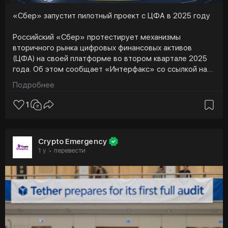
«Сбер» запустит пилотный проект с ЦФА в 2025 году
Российский «Сбер» протестирует механизмы
вторичного рынка цифровых финансовых активов
(ЦФА) на своей платформе во втором квартале 2025
года. Об этом сообщает «Интерфакс» со ссылкой на
заявление банка.
Подробнее
Пилотный проект будет опробован на ЦФА
1
инфраструктурного холдинга «Нацпроектстрой». По
словам директора дивизиона «Транзакционный
бизнес» Сергея Попова, инвесторы смогут покупать и
Crypto Emergency
продавать активы на платформе Сбербанка, что
1 y
перевести
·
откроет возможности для выхода и входа в
инвестиции, а также повысит ликвидность и
прозрачность рынка.
Холдинг «Нацпроектстрой» разместит два выпуска
ЦФА на общую сумму 2 млрд рублей. Активы позволят
инвесторам воспользоваться возможностью