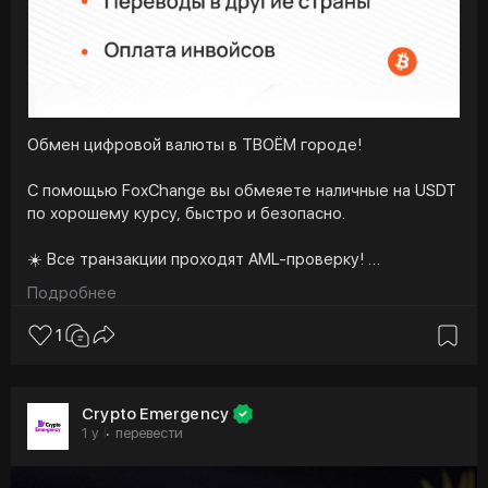
Обмен цифровой валюты в ТВОЁМ городе!
С помощью FoxChange вы обмеяете наличные на USDT
по хорошему курсу, быстро и безопасно.
☀️ Все транзакции проходят AML-проверку!
Подробнее
Работаем в более чем 45 городах — оставляй заявку
на сайте прямо сейчас:
https://fox-change.ru
1
🦊
https://t.me/FOX_change
Crypto Emergency
1 y
перевести
·