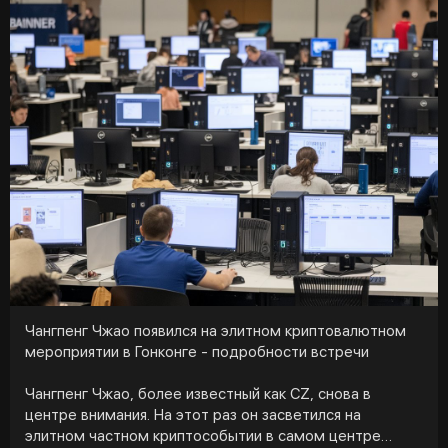
досрочного погашения до окончания срока обращения.
Для неквалифицированных инвесторов выпуск будет
доступен с доходностью 24,25% годовых (срок
погашения - 12 месяцев). Для квалифицированных - по
ключевой ставке ЦБ РФ плюс 2,025% (срок - 24
месяца). Минимальный порог входа составляет 1000
рублей.
Продажа активов будет завершена 31 марта 2025
года. Чтобы приобрести ЦФА, необходимо открыть
счет в Сбербанке, войти на платформу, используя свой
Sber ID, зарегистрироваться, создать кошелек и
пополнить его.
Чангпенг Чжао появился на элитном криптовалютном
мероприятии в Гонконге - подробности встречи
Чангпенг Чжао, более известный как CZ, снова в
центре внимания. На этот раз он засветился на
элитном частном криптособытии в самом центре