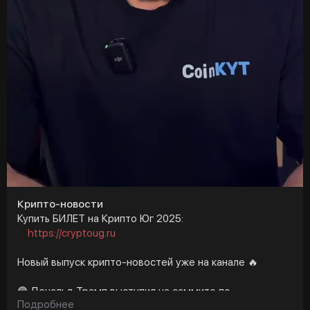
y
#янкривоносов
#cryptoemergency
Крипто-новости
Купить БИЛЕТ на Крипто Юг 2025:
https://cryptoug.ru
Новый выпуск крипто-новостей уже на канале 🔥
🟣 Дональд Трамп выступил на саммите по
Подробнее
криптовалютам