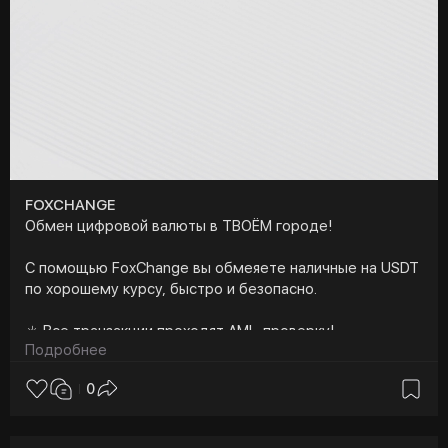
FOXCHANGE
Обмен цифровой валюты в ТВОЁМ городе!
С помощью FoxChange вы обмеяете наличные на USDT
по хорошему курсу, быстро и безопасно.
☀️ Все транзакции проходят AML-проверку!
Подробнее
Работаем в более чем 45 городах — оставляй заявку
0
на сайте прямо сейчас:
https://fox-change.ru
🦊
https://t.me/FOX_change