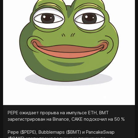
подозрительными», поскольку проводили средства
через FixedFloat и ChangeNow, две криптобиржи,
популярные у отмывателей денег.
PEPE ожидает прорыва на импульсе ETH, BMT
зарегистрирован на Binance, CAKE подскочил на 50 %
Pepe ($PEPE), Bubblemaps ($BMT) и PancakeSwap