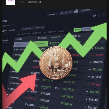
1 y
перевести
·
Торгуй монетой CEM на бирже Bitmart 🤓
Присоединяйся к лучшему крипто-сообществу crypto-
emergency.com 🤓
#крипта
#биткоин
#bitcoin
#бизнес
#инвестиции
#ethereum
#blockchain
#crypto
#money
#криптовалюта