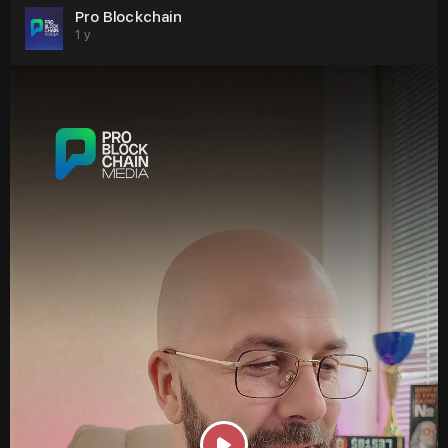
об обратном.
Pro Blockchain
1 y
Согласно резервным отчетам, на Binance находится
633 092 BTC. Из них 606 143 BTC принадлежат
напрямую, а остальные - третьим лицам. Это говорит о
том, что большая часть активов находится в
безопасности. Коэффициент резервирования
рассчитывается по формуле - баланс клиента,
деленный на общее количество цифровых активов. На
Binance этот коэффициент стабильно превышает 100
%, что подтверждает безопасность средств
пользователей. С тех пор как торговая платформа
начала публиковать отчеты после краха FTX, ее дела
остаются стабильными и прозрачными. Это повышает
доверие инвесторов.