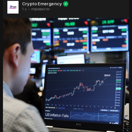
🟣 Bitso: «Стейблкоины USDC и USDT используются как
Crypto Emergency
средство сбережения в Латинской Америке»
1 y
перевести
·
🟣 SEC против Ripple: развязка близка
🟣 Биткоин вместо доллара: как Россия продает нефть
за криптовалюту
Не забывайте подписываться и ставить лайки — ваша
поддержка мотивирует нас давать вам еще больше
ценного контента 💜
https://t.me/cryptoemergencychat/63058
#usdt
#usdc
#минфин
#биткоин
#хомяктапалка
#хамстеркомбат
#трейдинг
#sec
#ripple
#криптовалюта
#криптоновости
#крипта
#янкривоносов
#cryptoemergency