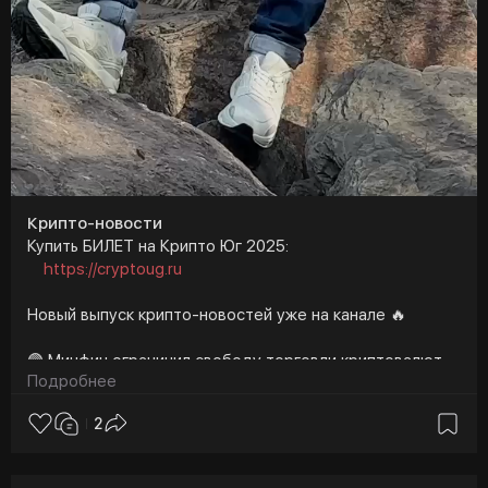
Крипто-новости
Купить БИЛЕТ на Крипто Юг 2025:
https://cryptoug.ru
Новый выпуск крипто-новостей уже на канале 🔥
🟣 Минфин ограничил свободу торговли криптовалютой
Подробнее
🟣 Почему падает цена биткоина и растет золото?
2
🟣 Объем транзакций в сети Hamster снизился на 99,9%