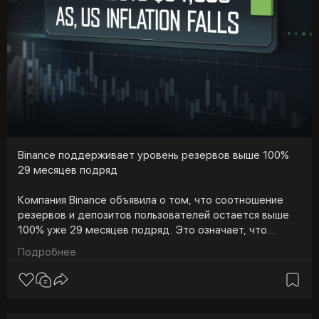
выше линии сопротивления на уровне $0,00000720
USDT может поднять PEPE на новую высоту.
Binance поддерживает уровень резервов выше 100%
29 месяцев подряд
Компания Binance объявила о том, что соотношение
резервов и депозитов пользователей остается выше
100% уже 29 месяцев подряд. Это означает, что
цифровые средства всех клиентов полностью
Подробнее
защищены. Это происходит на фоне недавних слухов о
том, что биржа X продает биткоины. Такое положение
дел вызвало беспокойство среди членов
криптосообщества. Однако данные свидетельствуют