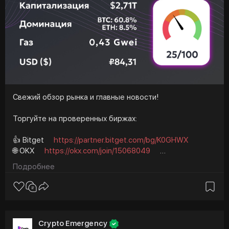
#биткоин
#ton
#telegram
#телеграм
#павелдуров
#криптовалюта
#криптоновости
#крипта
#янкривоносов
#cryptoemergency
Свежий обзор рынка и главные новости!
Торгуйте на проверенных биржах:
👍 Bitget
https://partner.bitget.com/bg/K0GHWX
🌐 OKX
https://okx.com/join/15068049
🌐 ByBit
https://partner.bybit.com/b/95987
Подробнее
💰 Mexc
https://www.mexc.com/register?
inviteCode=1Laoj
👮 HTX
https://www.htx.co.zw/invite/r....u-ru/1h?
invite_code=
🕯 BingX
https://bingx.com/invite/VWD8AH
Crypto Emergency
💸 Bitmart
https://www.bitmart.com/invite/YBk7Gw/en