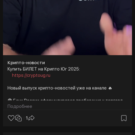
Крипто-новости
Купить БИЛЕТ на Крипто Юг 2025:
https://cryptoug.ru
Новый выпуск крипто-новостей уже на канале 🔥
🟣 Банк России сформулировал требования к торговле
Подробнее
криптовалютой. Что нужно знать
1
🟣 Создатель Telegram Павел Дуров вернулся в Дубай,
и это уже повлияло на рынок: $TON показал мощную
реакцию