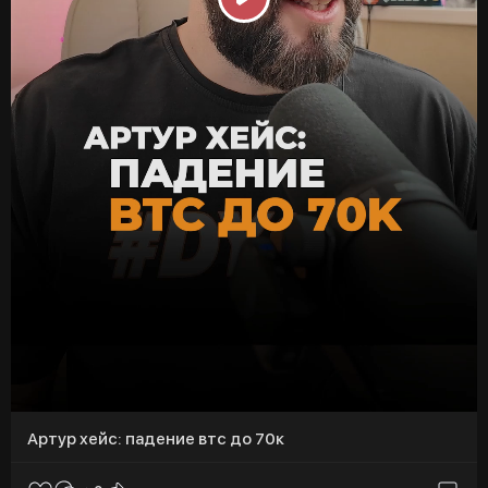
P
l
a
y
Артур хейс: падение втс до 70к