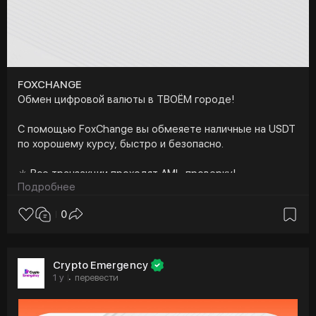
FOXCHANGE
Обмен цифровой валюты в ТВОЁМ городе!
С помощью FoxChange вы обмеяете наличные на USDT
по хорошему курсу, быстро и безопасно.
☀️ Все транзакции проходят AML-проверку!
Подробнее
Работаем в более чем 45 городах — оставляй заявку
0
на сайте прямо сейчас:
https://fox-change.ru
🦊
https://t.me/FOX_change
Crypto Emergency
1 y
перевести
·