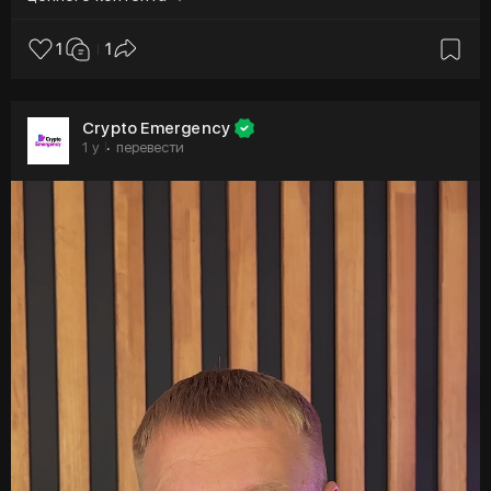
1
1
Crypto Emergency
1 y
перевести
·