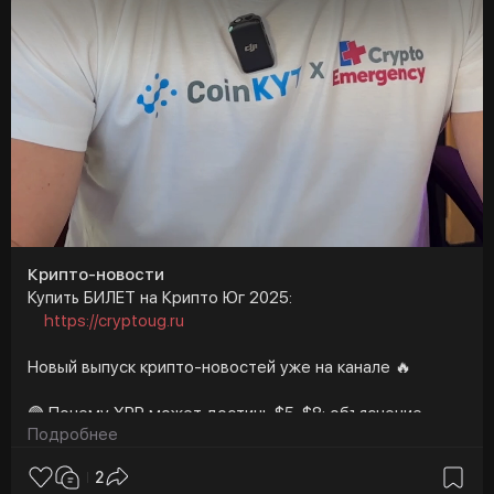
Крипто-новости
Купить БИЛЕТ на Крипто Юг 2025:
https://cryptoug.ru
Новый выпуск крипто-новостей уже на канале 🔥
🟣 Почему XRP может достичь $5-$8: объяснение
Подробнее
теории волн Эллиотта аналитика
2
🟣 Как мошенники майнят крипту через устройства