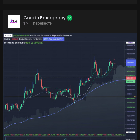
умного дома
🟣 Запасы Ethereum на биржах уменьшаются, плечо
Crypto Emergency
растет
1 y
перевести
·
🟣 Советник Белого дома: США могут использовать
прибыль от золота для создания биткоин-резерва
🟣 Фаза «неверия» на рынке криптовалют: аналитик
предсказывает неизбежный разворот
Не забывайте подписываться и ставить лайки — ваша
поддержка мотивирует нас давать вам еще больше
ценного контента 💜
https://t.me/cryptoemergencychat/64145
#usdt
#догекоин
#doge
#etf
#ethereum
#биткоин
#ripple
#xrp
#криптовалюта
#криптоновости
#крипта
#янкривоносов
#cryptoemergency