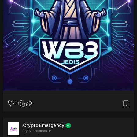
1
Crypto Emergency
1 y
перевести
·