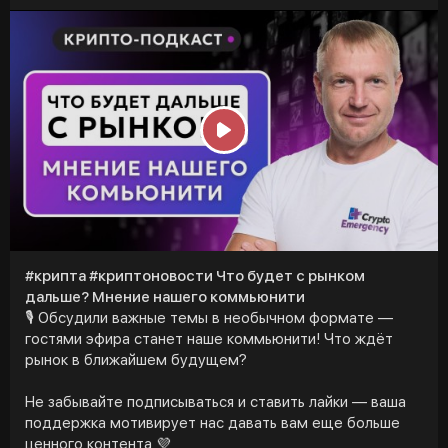
P
l
a
y
#крипта #криптоновости Что будет с рынком
дальше? Мнение нашего коммьюнити
🎙 Обсудили важные темы в необычном формате —
гостями эфира станет наше коммьюнити! Что ждёт
рынок в ближайшем будущем?
Не забывайте подписываться и ставить лайки — ваша
поддержка мотивирует нас давать вам еще больше
ценного контента 💜