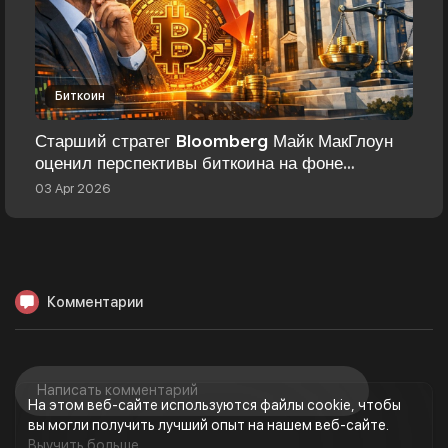
Биткоин
Старший стратег Bloomberg Майк МакГлоун
оценил перспективы биткоина на фоне
давления ФРС
03 Apr 2026
Комментарии
На этом веб-сайте используются файлы cookie, чтобы
вы могли получить лучший опыт на нашем веб-сайте.
Выучить больше