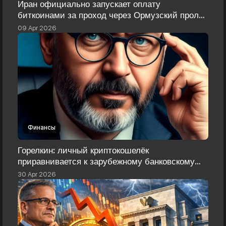
Иран официально запускает оплату
биткоинами за проход через Ормузский пролив
— курс BTC реагирует
09 Apr 2026
Финансы
Горелкин: личный криптокошелёк
приравнивается к зарубежному банковскому
счёту
30 Apr 2026