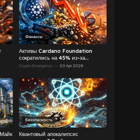
Финансы
т
Активы Cardano Foundation
сократились на 45% из‑за
5
падения цены ADA — отчёт за
Crypto Emergency
·
03 Apr 2026
2025 год
Безопасность
 Майк
Квантовый апокалипсис