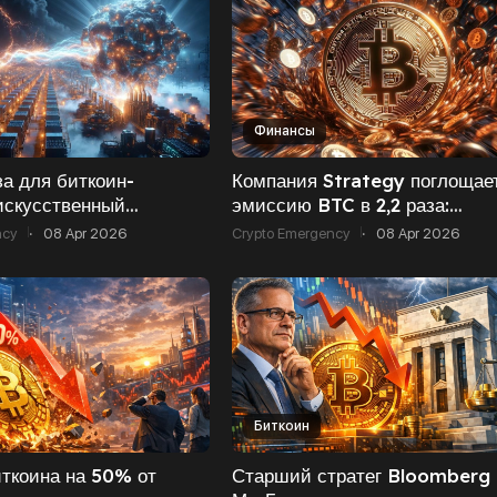
Финансы
за для биткоин-
Компания Strategy поглощае
искусственный
эмиссию BTC в 2,2 раза:
перехватывает энергию
казначейство получило 24 67
ncy
·
08 Apr 2026
Crypto Emergency
·
08 Apr 2026
уктуру
монет сверх майнинга
Биткоин
ткоина на 50% от
Старший стратег Bloomberg