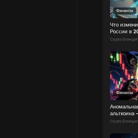
Финансы
Что измени
России в 2
Crypto Emerge
Финансы
Аномальная
альткоина 
провалила
Crypto Emerge