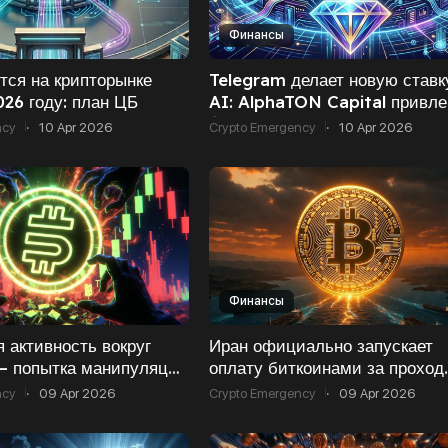
Финансы
тся на крипторынке
Telegram делает новую ставк
026 году: план ЦБ
AI: AlphaTON Capital привле
$43 млн на развитие Cocoon
ncy
·
10 Apr 2026
Crypto Emergency
·
10 Apr 2026
Финансы
 активность вокруг
Иран официально запускает
— попытка манипуляции
оплату биткоинами за проход
сь
через Ормузский пролив — ку
ncy
·
09 Apr 2026
Crypto Emergency
·
09 Apr 2026
BTC реагирует