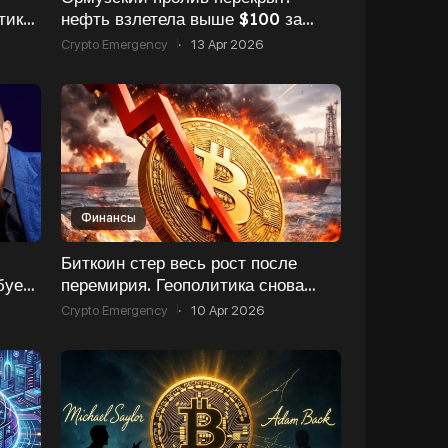
тики
нефть взлетела выше $100 за
баррель
Crypto Emergency
·
13 Apr 2026
Финансы
Биткоин стер весь рост после
бует
перемирия. Геополитика снова
ей
давит
Crypto Emergency
·
10 Apr 2026
млн