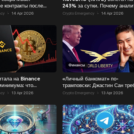
е контракты после
243% за сутки. Почему анали
с инсайдом и ставками
бьют тревогу?
ncy
·
14 Apr 2026
Crypto Emergency
·
14 Apr 2026
Финансы
итала на Binance
«Личный банкомат» по-
минимума: что
трамповски: Джастин Сан тре
 за этим?
раскрыть личности основател
ncy
·
13 Apr 2026
Crypto Emergency
·
13 Apr 2026
WLFI после блокировки $80 