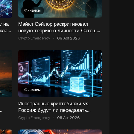
Финансы
у на
Майкл Сэйлор раскритиковал
кла
новую теорию о личности Сатоши
Накамото
Crypto Emergency
·
09 Apr 2026
Финансы
Иностранные криптобиржи vs
Россия: будут ли передавать
рс
данные о клиентах?
Crypto Emergency
·
08 Apr 2026