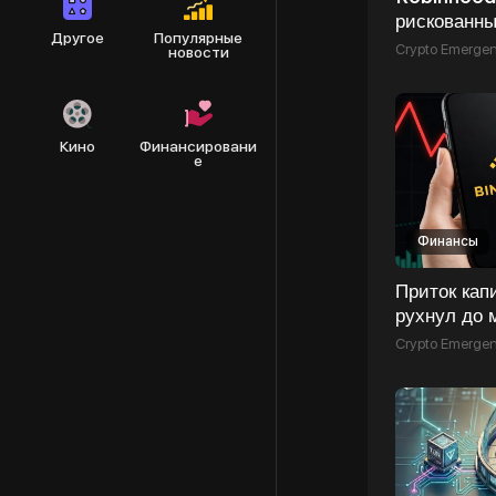
рискованны
Другое
Популярные
скандалов 
Crypto Emerge
новости
на Иран
Кино
Финансировани
е
Финансы
Приток кап
рухнул до 
скрывается
Crypto Emerge