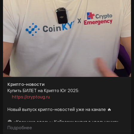
Крипто-новости
Купить БИЛЕТ на Крипто Юг 2025:
https://cryptoug.ru
Новый выпуск крипто-новостей уже на канале 🔥
🟣 «Крах уже здесь»: Кийосаки видит в увольнениях
Подробнее
доказательство, игнорируя собственное падение BTC?