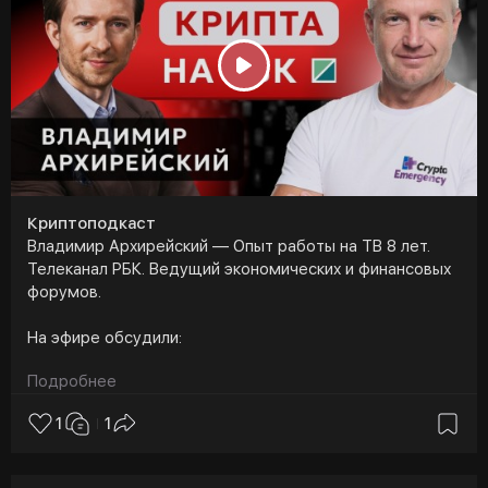
P
l
a
y
Криптоподкаст
Владимир Архирейский — Опыт работы на ТВ 8 лет.
Телеканал РБК. Ведущий экономических и финансовых
форумов.
На эфире обсудили:
Подробнее
➡️ Какие ограничения освещения тем криптовалют
есть на телевидении?
1
1
➡️ Анонс коллекции крипточасов и криптоювелирки