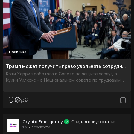
Политика
Трамп может получить право увольнять сотрудников независимых федеральных агентств
Кэти Харрис работала в Совете по защите заслуг, а
Куинн Уилкокс - в Национальном совете по трудовым
отношениям. Оба были назначены при администрации
Джо Байде
Crypto Emergency
Создал новую статью
1 y
перевести
·