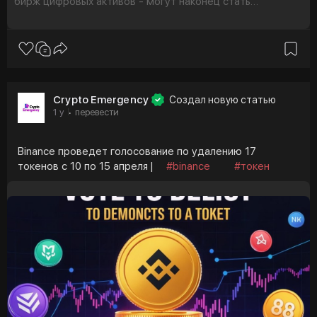
бирж цифровых активов - могут наконец стать
доступными для американских трейдеров на
регулируемых платформ
Crypto Emergency
Создал новую статью
1 y
перевести
·
Binance проведет голосование по удалению 17
токенов с 10 по 15 апреля |
#binance
#токен