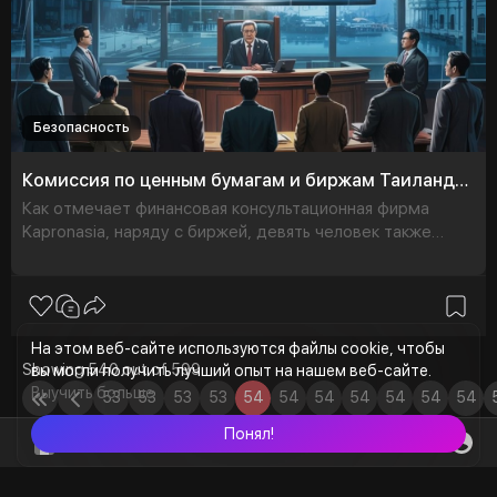
Безопасность
Комиссия по ценным бумагам и биржам Таиланда подала иск против OKX
Как отмечает финансовая консультационная фирма
Kapronasia, наряду с биржей, девять человек также
обвиняются в продвижении нелицензированной
платформы OKX в социал
На этом веб-сайте используются файлы cookie, чтобы
Showing 540 out of 599
вы могли получить лучший опыт на нашем веб-сайте.
Выучить больше
53
53
53
53
54
54
54
54
54
54
54
6
7
8
9
0
1
2
3
4
5
6
Понял!