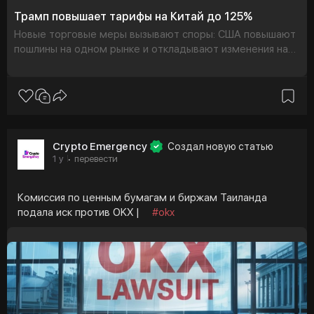
ценного контента 💜
Трамп повышает тарифы на Китай до 125%
Новые торговые меры вызывают споры: США повышают
https://t.me/cryptoemergencychat/66211
пошлины на одном рынке и откладывают изменения на
других, заставляя пересмотреть давние экономические
#usdt
#telegram
#трамп
связи
#трамп
коинBinance
#биткоин
#криптовалюта
#криптоновости
#крипта
#янкривоносов
#cryptoemergency
Crypto Emergency
Создал новую статью
1 y
перевести
·
Комиссия по ценным бумагам и биржам Таиланда
подала иск против OKX |
#okx