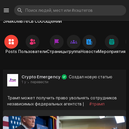
Знакомьтесь сообщений
Posts
Пользователи
Страницы
группа
Новости
Мероприятия
Crypto Emergency
Создал новую статью
1 y
перевести
·
Трамп может получить право увольнять сотрудников
независимых федеральных агентств |
#трамп