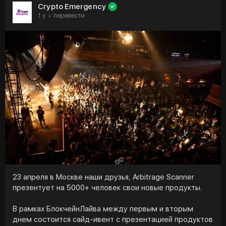
➡️ Главные принципы инвестирования Владимира
Crypto Emergency
1 y
перевести
·
Не забывайте подписываться и ставить лайки — ваша
поддержка мотивирует нас давать вам еще больше
ценного контента 💜
#крипторынок
#рбк
#твроссии
#криптовалюты
#криптоподкаст
#янкривоносов
#крипта
#cryptoemergency
23 апреля в Москве наши друзья, Arbitrage Scanner
презентует на 5000+ человек свои новые продукты.
В рамках БлокчейнЛайва между первым и вторым
днем состоится сайд-ивент с презентацией продуктов