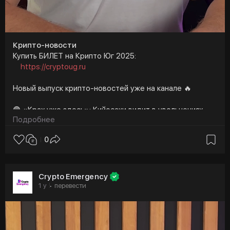
Крипто-новости
Купить БИЛЕТ на Крипто Юг 2025:
https://cryptoug.ru
Новый выпуск крипто-новостей уже на канале 🔥
🟣 «Крах уже здесь»: Кийосаки видит в увольнениях
Подробнее
доказательство, игнорируя собственное падение BTC?
0
🟣 SafePal запускает криптокошелек в Telegram и
усиливает защиту своих устройств
🟣 CEO BlackRock Ларри Финк заявил, что не исключает
Crypto Emergency
возможность дальнейшего снижения фондового рынка
1 y
перевести
·
США
🟣 Биткоин демонстрирует «признаки устойчивости»,
опережая акции и золото