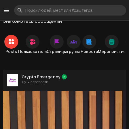
Знакомьтесь сообщений
Posts
Пользователи
Страницы
группа
Новости
Мероприятия
Crypto Emergency
1 y
перевести
·