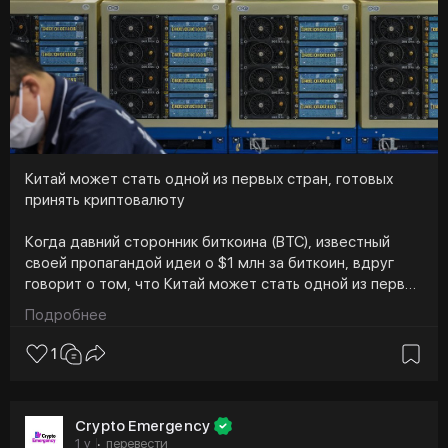
Китай может стать одной из первых стран, готовых
принять криптовалюту
Когда давний сторонник биткоина (BTC), известный
своей пропагандой идеи о $1 млн за биткоин, вдруг
говорит о том, что Китай может стать одной из первых
стран, готовых принять криптовалюту, такой
Подробнее
комментарий не остается незамеченным, особенно
учитывая текущую энергетическую стратегию,
1
динамику экспорта и геополитическую напряженность.
Учитывая, что США и Китай ввели тарифы в размере 34
Crypto Emergency
% на взаимную торговлю товарами, эта идея вовсе не
1 y
перевести
·