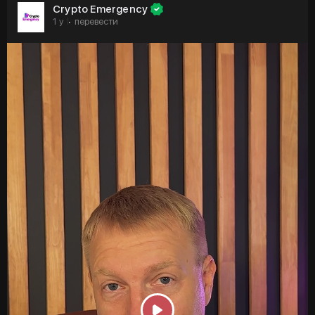
криптовалютам
Crypto Emergency
1 y
перевести
·
🟣 Трамп разместил своё лицо на «золотой карте»,
которую США теперь продают богатым иностранцам
за $5 миллионов
🟣 Правительство США 5 апреля раскроют свои запасы
биткоина и других криптоактивов, в том числе XRP,
Solana и Cordano
🟣 Соучредитель Binance Чанпэн Чжао будет
консультировать Кыргызстан по вопросам технологии
блокчейн
🟣 Биткоину не страшны пошлины: Майкл Сейлор о
тарифах Трампа
Не забывайте подписываться и ставить лайки — ваша
поддержка мотивирует нас давать вам еще больше
ценного контента 💜