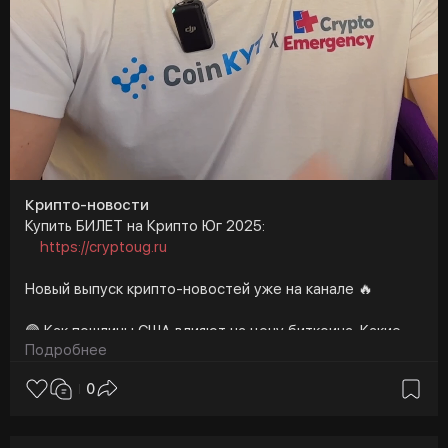
Крипто-новости
Купить БИЛЕТ на Крипто Юг 2025:
https://cryptoug.ru
Новый выпуск крипто-новостей уже на канале 🔥
🟣 Как пошлины США влияют на цену биткоина. Какие
Подробнее
прогнозы
0
🟣 TRUMP упал до нового ATL после введения тарифов
🟣 Центробанк изменил свое отношение к