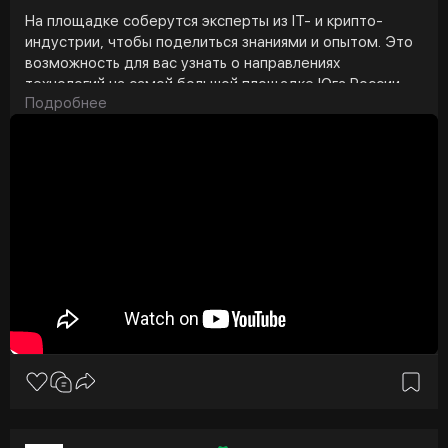
На площадке соберутся эксперты из IT- и крипто-
индустрии, чтобы поделиться знаниями и опытом. Это
возможность для вас узнать о направлениях
технологий на самой большой площадке Юга России.
Подробнее
❗️Цена билетов увеличивается по мере приближения
форума, поэтому рекомендуем приобрести их как
можно раньше.
🤝
⏰Дата форума: 31 мая - 1 июня
📍Место проведения: технологичная площадка
«Геленджик Арена»
🎟 Купить билет:
#cryptoюг
#криптоюг
#криптофорум