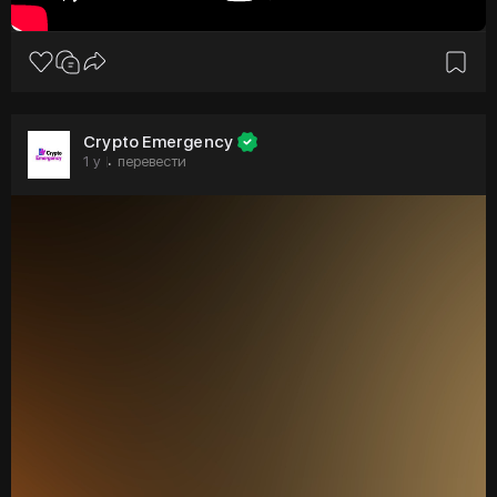
🎟 Купить билет:
#cryptoюг
#криптоюг
#криптофорум
Crypto Emergency
#cryptoemergency
#криптовалюта
1 y
перевести
·
#янкривоносов
#крипта
#геленджикарена
#новороссийск
#криптоюг
2024
#криптоюг
2023
#криптоюг
2022
#криптоюг
2025