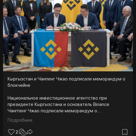
https://t.me/cryptoemergencychat/65068
#usdt
#трамп
#mexc
#sp
#бутерин
#sec
#ethereum
#биткоин
#криптовалюта
#криптоновости
#крипта
#янкривоносов
#cryptoemergency
Кыргызстан и Чанпенг Чжао подписали меморандум о
блокчейне
Национальное инвестиционное агентство при
президенте Кыргызстана и основатель Binance
Чангпенг Чжао подписали меморандум о
сотрудничестве. Стороны договорились совместно
Подробнее
развивать экосистему блокчейна и криптовалют в
стране. Соглашение предусматривает оказание
2