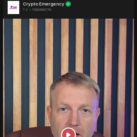
🟣 Крипторынок потерял $100 млрд за выходные:
Crypto Emergency
паника или здоровая коррекция?
1 y
перевести
·
🟣 Ethereum меняет план развития: Бутерин
представил обновленную дорожную карту и подход к
поддержке разработчиков
🟣 Pi Network стремится обновить рекордный минимум
Не забывайте подписываться и ставить лайки — ваша
поддержка мотивирует нас давать вам еще больше
ценного контента 💜
https://t.me/cryptoemergencychat/65068
#usdt
#трамп
#mexc
#sp
#бутерин
#sec
#ethereum
#биткоин
#криптовалюта
#криптоновости
#крипта
#янкривоносов
#cryptoemergency