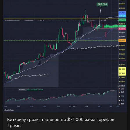
Он также отметил, что с большой долей вероятности в
этом коридоре «слабые руки» будут сбрасывать
монеты, а «сильные» - наоборот, накапливать.
Напомним, аналитик Майкл ван де Поппе выделил $76
600 в качестве важного уровня поддержки, после
которого цена биткоина может вернуться к росту.
Ранее исследователи Нансена допускали, что
криптовалютный рынок достигнет дна до июня.
Биткоину грозит падение до $71 000 из-за тарифов
Трампа