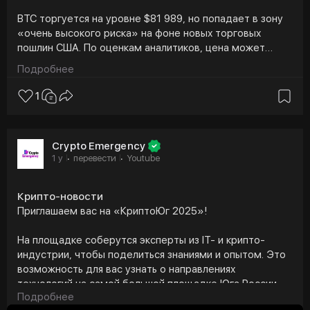
BTC торгуется на уровне $81 989, но попадает в зону
«очень высокого риска» на фоне новых торговых
пошлин США. По оценкам аналитиков, цена может
упасть до 71 000 долларов. Чарльз Эдвардс,
Подробнее
основатель фонда Capriole Investments, предупредил,
что неожиданно высокие тарифы со стороны США
1
могут сильно ударить по рынку.
В своем последнем отчете от 31 марта Чарльз
Crypto Emergency
Эдвардс признал, что данные индекса деловых
1 y
перевести
Youtube
·
·
ожиданий (BOS) не всегда дают надежные сигналы о
состоянии рынка, но отметил, что их не стоит
игнорировать. Он добавил, что ситуация может стать
Крипто-новости
еще более сложной, если тарифная война продолжит
Приглашаем вас на «КриптоЮг 2025»!
эскалацию или корпоративные прибыли начнут
снижаться. Согласно графику, уровень $91 000
На площадке соберутся эксперты из IT- и крипто-
остается важной отметкой после введения тарифов.
индустрии, чтобы поделиться знаниями и опытом. Это
По мнению Каприоля, именно действия США в области
возможность для вас узнать о направлениях
макроэкономики будут определять будущее
технологий на самой большой площадке Юга России.
направление BTC
Подробнее