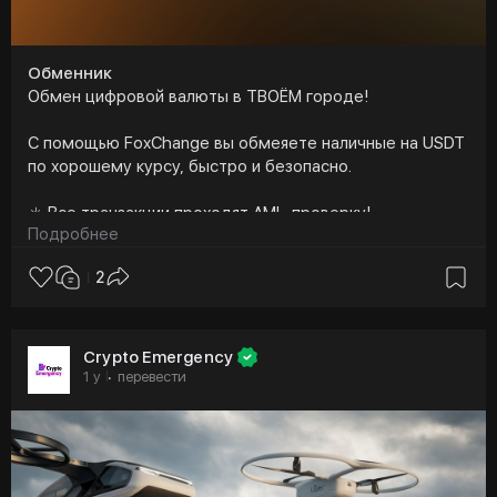
Обменник
Обмен цифровой валюты в ТВОЁМ городе!
С помощью FoxChange вы обмеяете наличные на USDT
по хорошему курсу, быстро и безопасно.
☀️ Все транзакции проходят AML-проверку!
Подробнее
Работаем в более чем 45 городах — оставляй заявку
2
на сайте прямо сейчас:
https://fox-change.ru
🦊
https://t.me/FOX_change
Crypto Emergency
1 y
перевести
·