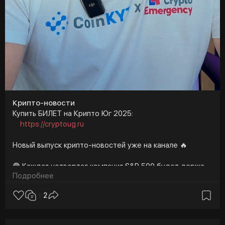
Крипто-новости
Купить БИЛЕТ на Крипто Юг 2025:
https://cryptoug.ru
Новый выпуск крипто-новостей уже на канале 🔥
🟣 Каждая четвертая компания S&P 500 будет держать
Подробнее
биткоин к 2030 году
2
🟣 Топ-менеджер MEXC Трейси Цзинь: У токенизации
активов есть скрытые риски