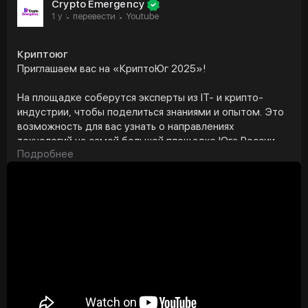
Crypto Emergency
#cryptoemergency
#криптовалюта
1 y
перевести
Youtube
·
·
#янкривоносов
#крипта
#геленджикарена
#новороссийск
#криптоюг
2024
#криптоюг
2023
#криптоюг
2022
Криптоюг
#криптоюг
2025
Приглашаем вас на «КриптоЮг 2025»!
На площадке соберутся эксперты из IT- и крипто-
индустрии, чтобы поделиться знаниями и опытом. Это
возможность для вас узнать о направлениях
технологий на самой большой площадке Юга России.
Подробнее
❗️Цена билетов увеличивается по мере приближения
форума, поэтому рекомендуем приобрести их как
можно раньше.
🤝
⏰Дата форума: 31 мая - 1 июня
📍Место проведения: технологичная площадка
«Геленджик Арена»