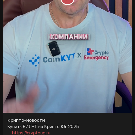
P
l
a
y
Крипто-новости
Купить БИЛЕТ на Крипто Юг 2025:
https://cryptoug.ru