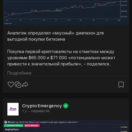
может привлечь в страну новые инвестиции и повысить
доверие к финансовой системе.
Аналитик определил «вкусный» диапазон для
выгодной покупки биткоина
Покупка первой криптовалюты на отметках между
уровнями $65 000 и $71 000 «потенциально может
привести к значительной прибыли», - поделился
мнением контрибьютор CryptoQuant Борис Вест. В
Подробнее
ончейн-анализе цена реализации - это
средневзвешенная стоимость, по отношению к
которой все существующие монеты в последний раз
переходили в онлайн.
Crypto Emergency
Модифицированная метрика Уэста исключает давно
1 y
перевести
·
потерянные и «спящие» монеты, помогая инвесторам
«определить уровни поддержки на основе недавней
рыночной активности».