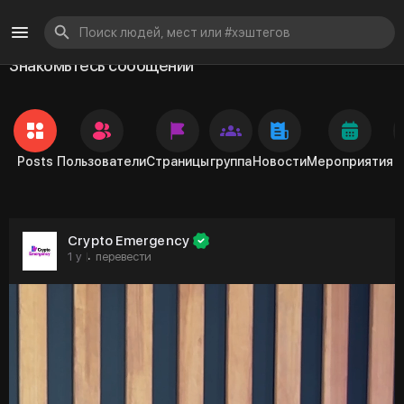
Знакомьтесь сообщений
Posts
Пользователи
Страницы
группа
Новости
Мероприятия
Crypto Emergency
1 y
перевести
·