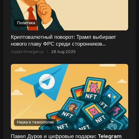
Политика
Криптовалютный поворот: Трамп выбирает
нового главу ФРС среди сторонников
цифровых активов
Crypto Emergency
·
28 Aug 2025
Наука и технологии
Павел Дуров и цифровые подарки: Telegram