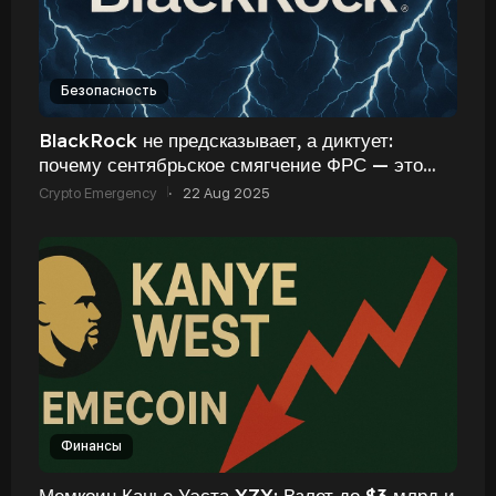
Безопасность
BlackRock не предсказывает, а диктует:
почему сентябрьское смягчение ФРС — это
уже решённый вопрос, и как это взорвёт кр
Crypto Emergency
·
22 Aug 2025
Финансы
Мемкоин Канье Уэста YZY: Взлет до $3 млрд и