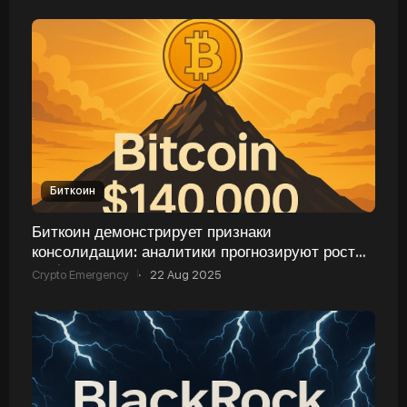
Биткоин
Биткоин демонстрирует признаки
консолидации: аналитики прогнозируют рост
до $140 000
Crypto Emergency
·
22 Aug 2025