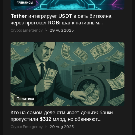
Финансы
Tether интегрирует USDT в сеть биткоина
через протокол RGB: шаг к нативным
стейблкоинам
Crypto Emergency
·
29 Aug 2025
Политика
Кто на самом деле отмывает деньги: банки
пропустили $312 млрд, но обвиняют
криптовалюты
Crypto Emergency
·
29 Aug 2025